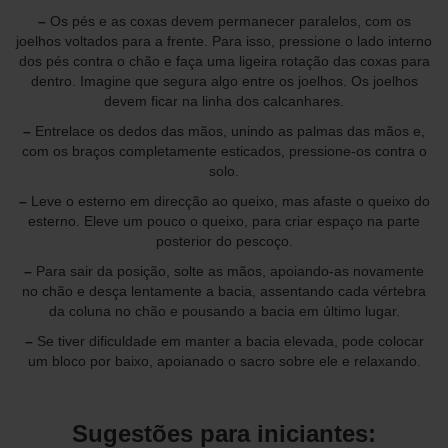
–
Os pés e as coxas devem permanecer paralelos, com os
joelhos voltados para a frente. Para isso, pressione o lado interno
dos pés contra o chão e faça uma ligeira rotação das coxas para
dentro. Imagine que segura algo entre os joelhos. Os joelhos
devem ficar na linha dos calcanhares.
–
Entrelace os dedos das mãos, unindo as palmas das mãos e,
com os braços completamente esticados, pressione-os contra o
solo.
–
Leve o esterno em direcção ao queixo, mas afaste o queixo do
esterno. Eleve um pouco o queixo, para criar espaço na parte
posterior do pescoço.
–
Para sair da posição, solte as mãos, apoiando-as novamente
no chão e desça lentamente a bacia, assentando cada vértebra
da coluna no chão e pousando a bacia em último lugar.
–
Se tiver dificuldade em manter a bacia elevada, pode colocar
um bloco por baixo, apoianado o sacro sobre ele e relaxando.
Sugestões para iniciantes: