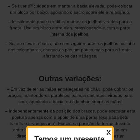
–
Se tiver dificuldade em manter a bacia elevada, pode colocar
um bloco por baixo, apoiando o sacro sobre ele e relaxando.
–
Inicialmente pode ser difícil manter os joelhos virados para a
frente. Use um bloco entre eles, pressionando-o com a parte
interna dos joelhos.
–
Se, ao elevar a bacia, não conseguir manter os joelhos na linha
dos calcanhares, chegue os pés um pouco mais para a frente,
afastando-os das nádegas.
Outras variações:
–
Em vez de ter as mãos entrelaçadas no chão, pode dobrar os
braços, mantendo-os paralelos, palmas das mãos viradas para
cima, apoiando a bacia, ou a lombar, sobre as mãos.
–
Independentemente da posição dos braços, pode executar esta
postura apenas com o apoio de uma perna (eka pada setu
bandha sarvangasana). Execute a posição da forma descrita
anteriormente. Eleve a perna direita, levando o joelho em
X
direcção ao tronco e depois estique a perna, até estar
Temos um presente