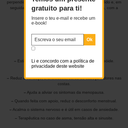
perpendicular ao chão. Mantenha pelo tempo pretendido e, em
gratuito para ti!
seguida, pouse o pé direito e repita com a esquerda, com a
mesma permanência.
Insere o teu e-mail e recebe um
e-book!
Benefícios:
–
Alonga o pescoço e a coluna.
–
Abre o peito.
–
Estimula os órgãos abdominais, pulmões e a tireóide.
Li e concordo com a política de
privacidade deste website
–
Melhora a digestão.
–
Reduz o cansaço, a ansiedade, dores de cabeça e dores nas
costas.
–
Ajuda a aliviar os sintomas da menopausa.
–
Quando feita com apoio, reduz o desconforto menstrual.
–
Acalma o sistema nervoso e é útil em casos de ansiedade.
–
Terapêutica no caso de asma, tensão alta e sinusite.