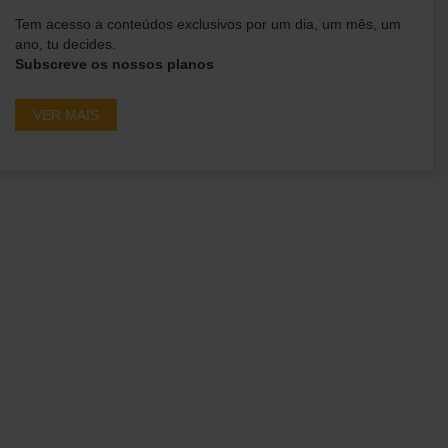
Tem acesso a conteúdos exclusivos por um dia, um mês, um
ano, tu decides.
Subscreve os nossos planos
VER MAIS
Ganha acesso a
conteúdos exclusivos em
primeira mão!