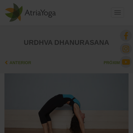
Toggle
navigati
URDHVA DHANURASANA
ANTERIOR
PRÓXIMO