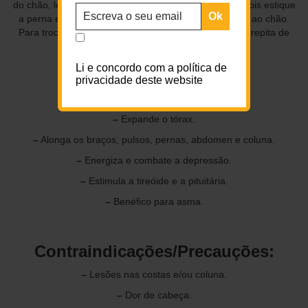
do chão, levando o joelho em direcção ao tronco. Depois estique
a perna esquerda para cima, até estar perpendicular ao chão.
Para trocar, pouse novamente o pé direito no chão e repita de
igual forma para o lado contrário.
Li e concordo com a política de
privacidade deste website
Benefícios:
–
Expande o tórax.
–
Alonga os braços, pulsos, pernas, abdomen e coluna.
–
Energiza e combate a depressão.
–
Estimula a tireóide e a pituitária.
–
Benéfico para asma.
Contraindicações/Precauções:
–
Lesões nas costas e/ou coluna.
–
Dor de cabeça.