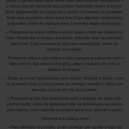
bacia. O glúteo deve estar firme, sem sem contrair demasiado e
o cóccix vira em direcção aos joelhos, esticando assim a lombar.
Rode ligeiramente as coxas para dentro, mantendo-as paralelas.
Evite que os joelhos virem para fora.Faça algumas respirações
profundas, antes de avançar para a próxima etapa da posição.
–
Pressione as mãos contra o solo e apoie o topo da cabeça no
chão. Mantenha os braços paralelos, evitando virar os cotovelos
para fora. Faça novamente algumas respirações, antes de
avançar na posição.
–
Pressione mãos e pés contra o solo (sempre enraízando bem o
lado interno das mãos e dos pés), eleve a cabeça do chão e
estique os braços.
–
Rode as coxas ligeiramente para dentro. Encaixe a bacia, como
se quisesse levar a zona púbica ao umbigo, virando o cóccix em
direcção à parte de trás dos joelhos.
–
Pressione a raíz dos dedos indicador e polegar de cada mão
contra o solo, como se quisesse rodar os antebraços um pouco
para dentro, mas rodando os braços para fora, abrindo o peito.
–
Mantenha a cabeça solta.
–
Para desfazer a posição, pode começar por apoiar o topo da