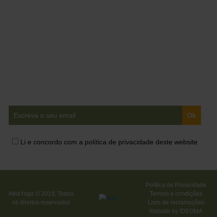
Ganha acesso a
conteúdos exclusivos em
primeira mão!
Li e concordo com a política de privacidade deste website
Política de Privacidade
AtriaYoga © 2019, Todos
Termos e condições
os direitos reservados
Livro de reclamações
Website by
IDEOMA