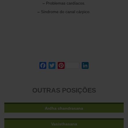
–
Problemas cardíacos.
–
Síndrome do canal cárpico.
Facebook
Twitter
Pinterest
LinkedIn
OUTRAS POSIÇÕES
Ardha chandrasana
Vasisthasana