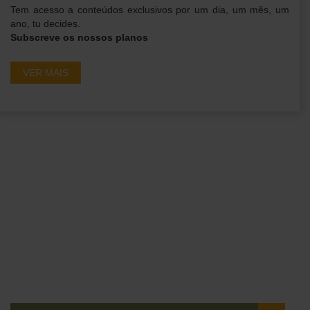
Tem acesso a conteúdos exclusivos por um dia, um mês, um
ano, tu decides.
Subscreve os nossos planos
VER MAIS
Ganha acesso a
conteúdos exclusivos em
primeira mão!