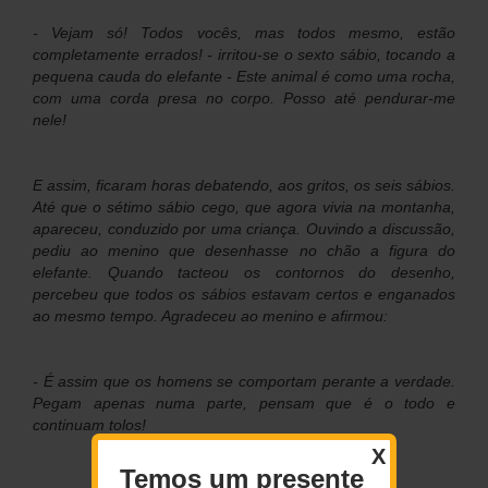
- Vejam só! Todos vocês, mas todos mesmo, estão
completamente errados! - irritou-se o sexto sábio, tocando a
pequena cauda do elefante - Este animal é como uma rocha,
com uma corda presa no corpo. Posso até pendurar-me
nele!
E assim, ficaram horas debatendo, aos gritos, os seis sábios.
Até que o sétimo sábio cego, que agora vivia na montanha,
apareceu, conduzido por uma criança. Ouvindo a discussão,
pediu ao menino que desenhasse no chão a figura do
elefante. Quando tacteou os contornos do desenho,
percebeu que todos os sábios estavam certos e enganados
ao mesmo tempo. Agradeceu ao menino e afirmou:
- É assim que os homens se comportam perante a verdade.
Pegam apenas numa parte, pensam que é o todo e
continuam tolos!
X
Temos um presente