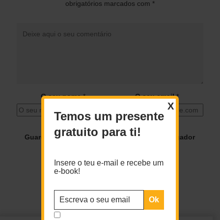
obrigatórios marcados com
*
O seu nome
*
O seu email
*
X
Temos um presente
gratuito para ti!
Guardar o meu nome, email e site neste navegador
para a próxima vez que eu comentar.
Insere o teu e-mail e recebe um
e-book!