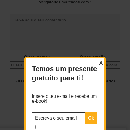
obrigatórios marcados com
*
O seu nome
*
O seu email
*
X
Temos um presente
gratuito para ti!
Guardar o meu nome, email e site neste navegador
para a próxima vez que eu comentar.
Insere o teu e-mail e recebe um
e-book!