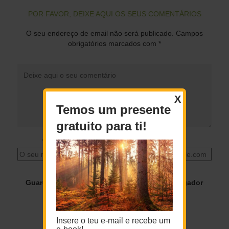
POR FAVOR, DEIXE AQUI OS SEUS COMENTÁRIOS
O seu endereço de email não será publicado.
Campos
obrigatórios marcados com
*
X
Temos um presente
gratuito para ti!
O seu nome
*
O seu email
*
Guardar o meu nome, email e site neste navegador
para a próxima vez que eu comentar.
Insere o teu e-mail e recebe um