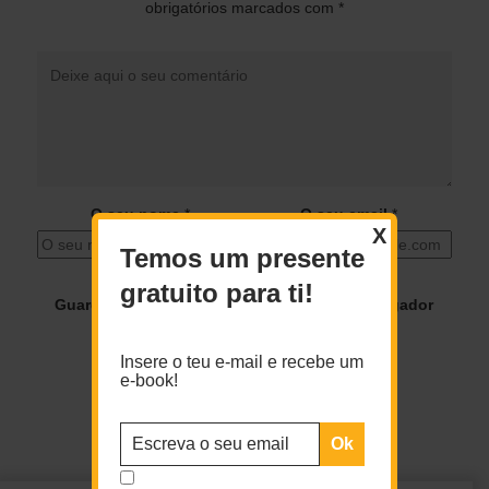
obrigatórios marcados com
*
O seu nome
*
O seu email
*
X
Temos um presente
gratuito para ti!
Guardar o meu nome, email e site neste navegador
para a próxima vez que eu comentar.
Insere o teu e-mail e recebe um
e-book!