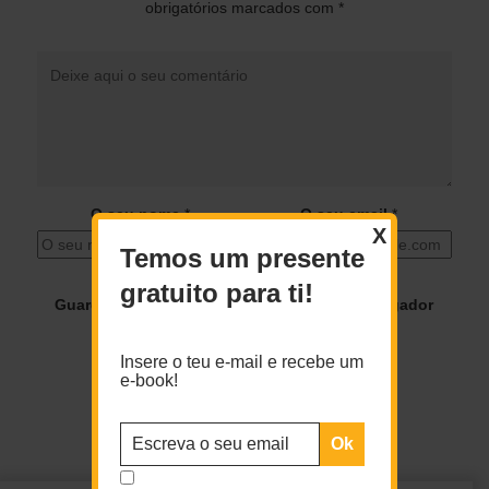
obrigatórios marcados com
*
O seu nome
*
O seu email
*
X
Temos um presente
gratuito para ti!
Guardar o meu nome, email e site neste navegador
para a próxima vez que eu comentar.
Insere o teu e-mail e recebe um
e-book!