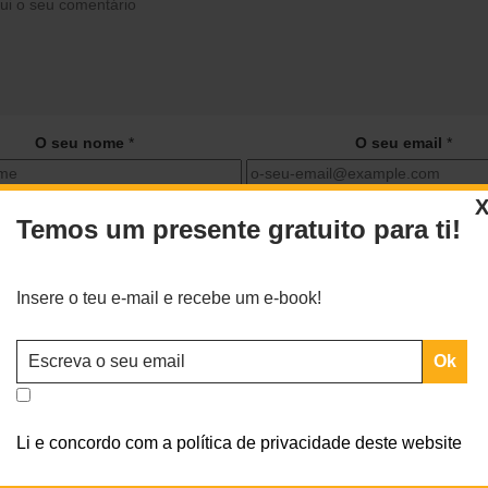
O seu nome
*
O seu email
*
Temos um presente gratuito para ti!
ar o meu nome, email e site neste navegador para a próxima vez 
comentar.
Insere o teu e-mail e recebe um e-book!
Li e concordo com a política de privacidade deste website
údos exclusivos para ti