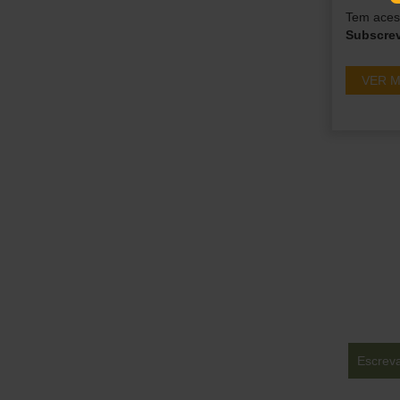
Tem acess
Subscre
VER M