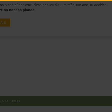
o a conteúdos exclusivos por um dia, um mês, um ano, tu decides.
ve os nossos planos
AIS
Ganha acesso a conteúdos
exclusivos em primeira mão!