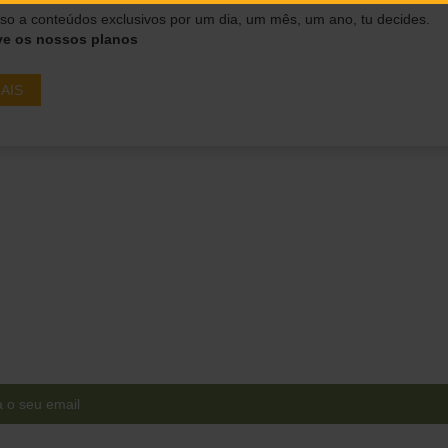
o a conteúdos exclusivos por um dia, um mês, um ano, tu decides.
ve os nossos planos
AIS
Ganha acesso a conteúdos
exclusivos em primeira mão!