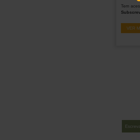
Tem acess
Subscre
VER M