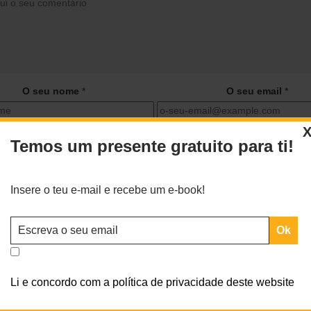
O seu nome
*
O seu email
*
Temos um presente gratuito para ti!
ar o meu nome, email e site neste navegador para a próxima vez 
comentar.
Insere o teu e-mail e recebe um e-book!
Li e concordo com a política de privacidade deste website
údos exclusivos para ti