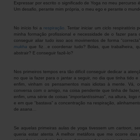
Expressar por escrito o significado de Yoga no meu percurso 
Um desafio, perante mim própria, o meu ego e perante o mundo
No início foi a
respiração
. Tentar iniciar um ciclo respiratório 
minha formação profissional e necessidade de o fazer para 
conseguir aliar tudo isso aos movimentos de forma “correcta
mukha
que fiz…e coordenar tudo? Bolas, que trabalheira, 
abstrair? E conseguir fazê-lo?
Nos primeiros tempos era tão difícil conseguir dedicar a aten
no que ia fazer para o jantar a seguir, no dia que tinha tido
enfim, vinham os pensamentos mais idiotas à mente. Vá, 
conversa com o amigo, na coisa pendente que tinha de fazer
enfim, uma série de coisas “
importantíssimas
”, na altura, lo
e em que “bastava” a concentração na respiração, alinhament
de
asana
…
Se aquelas primeiras aulas de yoga tivessem um
cartoon
, s
queria estar atenta. A melhor metáfora que me ocorre das