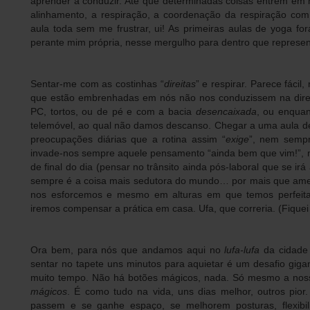
aprender a conduzir. Até que determinadas coisas entrem em m
alinhamento, a respiração, a coordenação da respiração co
aula toda sem me frustrar, ui! As primeiras aulas de yoga fo
perante mim própria, nesse mergulho para dentro que represen
Sentar-me com as costinhas “
direitas
” e respirar. Parece fáci
que estão embrenhadas em nós não nos conduzissem na direc
PC, tortos, ou de pé e com a bacia
desencaixada
, ou enquan
telemóvel, ao qual não damos descanso. Chegar a uma aula de
preocupações diárias que a rotina assim “
exige
”, nem sempr
invade-nos sempre aquele pensamento “ainda bem que vim!”, ma
de final do dia (pensar no trânsito ainda pós-laboral que se ir
sempre é a coisa mais sedutora do mundo… por mais que ame
nos esforcemos e mesmo em alturas em que temos perfeita 
iremos compensar a prática em casa. Ufa, que correria. (Fiquei 
Ora bem, para nós que andamos aqui no
lufa-lufa
da cidade 
sentar no tapete uns minutos para aquietar é um desafio gig
muito tempo. Não há botões mágicos, nada. Só mesmo a nossa
mágicos
. É como tudo na vida, uns dias melhor, outros pior
passem e se ganhe espaço, se melhorem posturas, flexibi