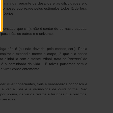
ar na vida, perante os desafios e as dificuldades e o
 o nosso ego reage pelos estímulos todos lá de fora,
próprios.
 pensado que sim), não é sentar de pernas cruzadas,
 para nós, os outros e o universo.
Yoga não é (ou não deveria, pelo menos, ser!). Podia
spirar e expandir, mexer o corpo, já que é o nosso
 alinhá-lo com a mente. Afinal, trata-se “
apenas
” de
r é a caminhada da vida… E talvez partamos sem o
de viver conscientemente.
er viver conscientes, fieis e verdadeiros connosco e
ar a ver a vida e a vermo-nos de
outra
forma. Não
or norma, os vários relatos e histórias que ouvimos,
s pessoas.