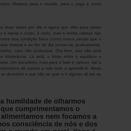
 como olhamos para o mundo, para o yoga e como
na
duas vezes por dia e agora que olho para esses
as e mexia o corpo, é certo, mas a minha cabeça não
numa boa condição física (como nunca pensei que o
sana
matinal e ao fim do dia tornou-se, praticamente,
anho, caso não praticasse. Ora bem, isso não será
e intolerância. Lá está, o limbo entre o equilíbrio e
xiste. Um bocadinho mais para o lado e caímos, daí a
ecisávamos de passar a vida toda a aprendê-lo. Ainda
se descobrir o que não se quer e ir algures ali até ao
r a humildade de olharmos
m que cumprimentamos o
o alimentamos nem focamos a
mos consciência de nós e dos