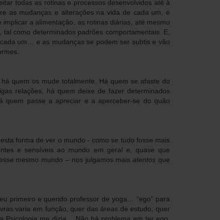
tar todas as rotinas e processos desenvolvidos até à
bre as mudanças e alterações na vida de cada um, é
 implicar a alimentação, as rotinas diárias, até mesmo
, tal como determinados padrões comportamentais. E,
cada um… e as mudanças se podem ser subtis e vão
ormes.
, há quem os mude totalmente. Há quem se afaste do
tigas relações, há quem deixe de fazer determinados
á quem passe a apreciar e a aperceber-se do quão
esta forma de ver o mundo - como se tudo fosse mais
entes e sensíveis ao mundo em geral e, quase que
s desse mesmo mundo – nos julgamos mais
atentos
que
meu primeiro e querido professor de yoga… “ego” para
avras varia em função, quer das áreas de estudo, quer
 a Psicologia me dizia… Não há problema em ter ego,