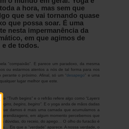
m o mundo em geral. Yoga é
toda a hora, mas sem que
algo que se vai tornando quase
xo que possa soar. É uma
te nesta impermanência da
omático, em que agimos de
 e de todos.
o bela “compaixão”. E parece um paradoxo, da mesma
os ou estarmos atentos a nós de tal forma para nos
perante o próximo. Afinal, só um “
desapego
” e uma
qualquer lugar melhor que este.
X
se “Truth begins
”
e o refrão refere algo como
“Layers
begins, begins, begins”.
E o yoga anda de mãos dadas
so que damos é mais uma camada que acumulamos a
e aprendizagens, em algum momento percebemos que
s dúvidas, do receio, do apego… O olho do furacão é
as… Eis que a “verdade” aparece. A nossa verdade, o