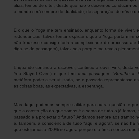
aliás, temos de o ter, desde que não o deixemos conduzir-nos
o mundo será sempre de dualidade, de separação: de nós e do
E o que o Yoga me tem ensinado, enquanto forma de viver, é
redundâncias, talvez tentar explicar o que é Yoga parta mim s
não trouxesse consigo toda a complexidade do processo até l
diga-se de passagem), talvez seja porque me revejo plenament
Enquando continuo a escrever, continuo a ouvir Fink, desta 
You Stayed Over”) e que tem uma passagem: “
Breathe in 
metáfora poderia ser utilizada, se o passado representasse a
as coisas boas, as expectativas, a esperança.
Mas daqui podemos sempre saltitar para outra questão: e por 
que a construção do que somos é a soma de tudo o já fomos,
passado e a projectar o futuro? Andamos sempre aos trambol
é, também, a consciência de tudo “aqui e agora”, se não há 
que estejamos a 200% no agora porque é a única certeza que 