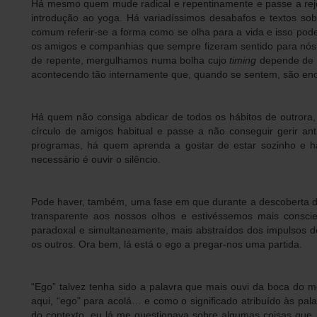
Há mesmo quem mude radical e repentinamente e passe a rejei
introdução ao yoga. Há variadíssimos desabafos e textos so
comum referir-se a forma como se olha para a vida e isso pode
os amigos e companhias que sempre fizeram sentido para nós
de repente, mergulhamos numa bolha cujo
timing
depende de 
acontecendo tão internamente que, quando se sentem, são en
Há quem não consiga abdicar de todos os hábitos de outrora
círculo de amigos habitual e passe a não conseguir gerir an
programas, há quem aprenda a gostar de estar sozinho e h
necessário é ouvir o silêncio.
Pode haver, também, uma fase em que durante a descoberta d
transparente aos nossos olhos e estivéssemos mais consci
paradoxal e simultaneamente, mais abstraídos dos impulso
os outros. Ora bem, lá está o ego a pregar-nos uma partida.
“Ego” talvez tenha sido a palavra que mais ouvi da boca do 
aqui, “ego” para acolá… e como o significado atribuído às pal
do contexto, eu lá me questionava sobre algumas coisas que