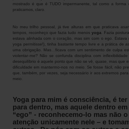
mostrado é que é TUDO impermanente, tal como a forma
praticamos, claro.
No meu trilho pessoal, já tive alturas em que praticava
asa
tempos, reconheço que fazia tudo menos
yoga
. Fazia postur
estava alinhada com o coração, mas sim com o ego. Estava 
yoga permitisse!), tinha bastante tempo livre e a prática de
a
uma obrigação. Mas…ficava com um sentimento de culpa estr
violentar-me? Não se confunda disciplina com inflexibilidade 
desequilíbrio é aquele ponto que não se vê, quase, mas que e
dificuldade em mantermo-nos no meio. Se fosse fácil, não pr
que, também, por vezes, seja necessário ir aos extremos para 
meio.
Yoga para mim é consciência, é te
para dentro, mas aquele dentro e
“ego” - reconhecemo-lo mas não 
atenção unicamente nele – e toma