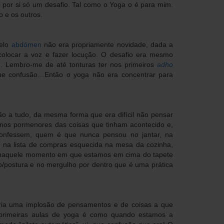
é por si só um desafio. Tal como o Yoga o é para mim.
 e os outros.
pelo
abdómen
não era propriamente novidade, dada a
colocar a voz e fazer locução. O desafio era mesmo
”. Lembro-me de até tonturas ter nos primeiros
adho
que confusão…Então o yoga não era concentrar para
ção a tudo, da mesma forma que era difícil não pensar
 e nos pormenores das coisas que tinham acontecido e,
confessem, quem é que nunca pensou no jantar, na
, na lista de compras esquecida na mesa da cozinha,
go naquele momento em que estamos em cima do tapete
o/postura e no mergulho por dentro que é uma prática
eria uma implosão de pensamentos e de coisas a que
 primeiras aulas de yoga é como quando estamos a