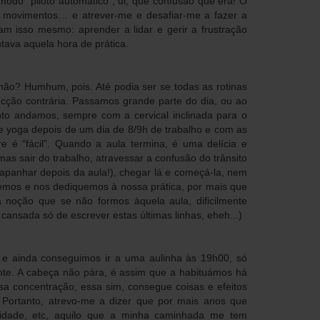
odo “piloto automático”, ui, que confusão que era! O
m movimentos… e atrever-me e desafiar-me a fazer a
ram isso mesmo: aprender a lidar e gerir a frustração
tava aquela hora de prática.
l, não? Humhum, pois. Até podia ser se todas as rotinas
ção contrária. Passamos grande parte do dia, ou ao
to andamos, sempre com a cervical inclinada para o
 yoga depois de um dia de 8/9h de trabalho e com as
e é “fácil”. Quando a aula termina, é uma delícia e
s sair do trabalho, atravessar a confusão do trânsito
á apanhar depois da aula!), chegar lá e começá-la, nem
mos e nos dediquemos à nossa prática, por mais que
noção que se não formos àquela aula, dificilmente
cansada só de escrever estas últimas linhas, eheh...)
e ainda conseguimos ir a uma aulinha às 19h00, só
ante. A cabeça não pára, é assim que a habituámos há
 concentração, essa sim, consegue coisas e efeitos
. Portanto, atrevo-me a dizer que por mais anos que
lidade, etc, aquilo que a minha caminhada me tem