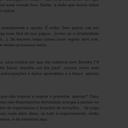
 por esse mundo fora. Senão, a visão que temos sobre
s outros.
 exactamente o oposto. É união. Sem querer cair em
eja mais fácil do que julguei…(como se a simplicidade
á…). Se escrevo estas coisas (num registo bem oral,
e nestes processos todos.
vez, uma música em que ele colabora com Bonobo (“If
the future, breathe out the past
”, curioso como esta
s preocupações e lições aprendidas e o futuro, apenas
que não inspirar e expirar o presente, apenas? Claro
 mas não dispendemos demasiada energia a pensar no
hões de expectativas e furacões de emoções… Se yoga
mais nada além disso, se tudo é impermanente, então
temos, é de estarmos aqui.