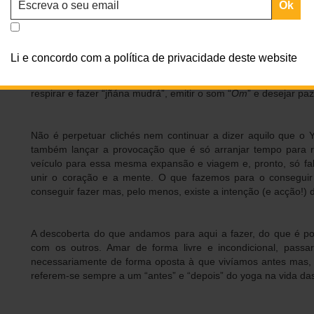
que faz sentido para nós, a forma honesta e tranquila de est
sofrimento. Se nos desapegarmos dos apelos constantes a que
do dia-a-dia, seremos, sem dúvida, mais verdadeiros connosco 
Li e concordo com a política de privacidade deste website
Yoga não são só
asanas
(ainda que durante muito tempo tenha
respirar e fazer “jñána mudrá”, emitir o som “
Om
” e desejar paz
Não é perpetuar clichés nem continuar a dizer aquilo que o 
também lançar a provocação que é só arranjar tempo para re
veículo para essa mesma expansão e viagem e, pronto, só falta
unir o coração e a mente. O que fazemos para o consegui
conseguir fazer mas, pelo menos, existe a intenção (e acção!) 
A descoberta do que andamos para aqui a fazer, do que é pod
com os outros. Amar de forma livre e incondicional, pass
necessariamente de forma oposta à que vivíamos antes mas, p
referem-se sempre a um “antes” e “depois” do yoga na vida da