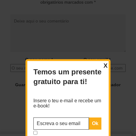
obrigatórios marcados com
*
O seu nome
*
O seu email
*
X
Temos um presente
gratuito para ti!
Guardar o meu nome, email e site neste navegador
para a próxima vez que eu comentar.
Insere o teu e-mail e recebe um
e-book!