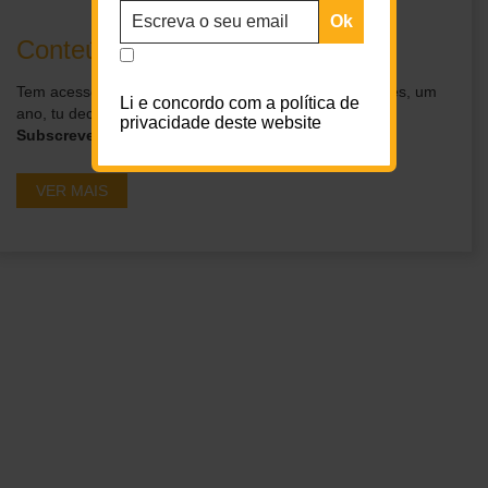
Conteúdos exclusivos para ti
Tem acesso a conteúdos exclusivos por um dia, um mês, um
Li e concordo com a política de
ano, tu decides.
privacidade deste website
Subscreve os nossos planos
VER MAIS
Ganha acesso a
conteúdos exclusivos em