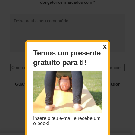
obrigatórios marcados com
*
X
Temos um presente
O seu nome
*
O seu email
*
gratuito para ti!
Guardar o meu nome, email e site neste navegador
para a próxima vez que eu comentar.
Insere o teu e-mail e recebe um
e-book!