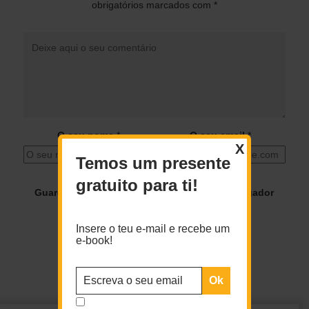
obrigatórios marcados com
*
O seu nome
*
O seu email
*
X
Temos um presente
gratuito para ti!
Guardar o meu nome, email e site neste navegador
para a próxima vez que eu comentar.
Insere o teu e-mail e recebe um
e-book!