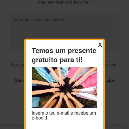
obrigatórios marcados com
*
X
Temos um presente
O seu nome
*
O seu email
*
gratuito para ti!
Guardar o meu nome, email e site neste navegador
para a próxima vez que eu comentar.
Insere o teu e-mail e recebe um
e-book!