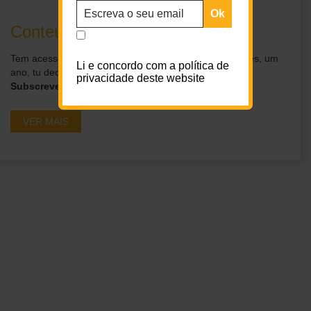
Conteúdos exclusivos para ti
Tem acesso a conteúdos exclusivos por um dia, um mês, um
Li e concordo com a política de
ano, tu decides.
privacidade deste website
Subscreve os nossos planos
VER MAIS
Ganha acesso a
conteúdos exclusivos em