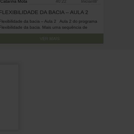
Catarina Mota
40:22
Iniciante
FLEXIBILIDADE DA BACIA – AULA 2
Flexibilidade da bacia – Aula 2 Aula 2 do programa
Flexibilidade da bacia. Mais uma sequência de
exercícios simples, adequado a praticantes de todos
VER MAIS
os níveis. Poderás beneficiar do uso de um bloco e
cinto na tua prática.
To access this content, you must
purchase
Premium Anual
or
Premium
Mensal + Práticas Diárias
.