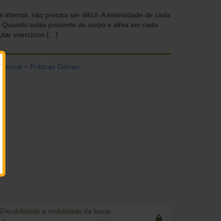
ntensa, não precisa ser difícil. A intensidade de cada
ga. Quando estás presente de corpo e alma em cada
tar exercícios […]
X
ensal + Práticas Diárias
.