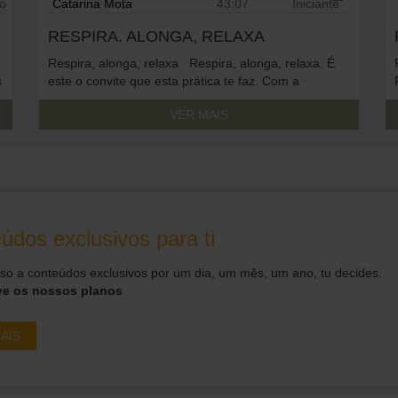
io
Catarina Mota
43:07
Iniciante
RESPIRA. ALONGA, RELAXA
Respira, alonga, relaxa Respira, alonga, relaxa. É
s
este o convite que esta prática te faz. Com a
respiração consciente sendo o pilar, movimentamo-
VER MAIS
nos de forma lenta e com atenção ao pormenor.
Alongamos o corpo, criamos espaço no corpo e na
mente. No fim, deitamos no chão de coração aberto
e colhemos o fruto de […]
To access this content, you must
údos exclusivos para ti
purchase
Premium Anual
or
Premium
Mensal + Práticas Diárias
.
o a conteúdos exclusivos por um dia, um mês, um ano, tu decides.
ve os nossos planos
AIS