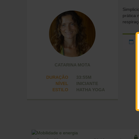
Simplici
prática 
respiraç
CATARINA MOTA
DURAÇÃO
33:55M
NÍVEL
INICIANTE
ESTILO
HATHA YOGA