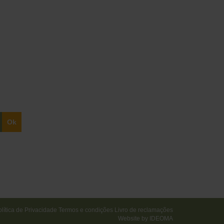
lítica de Privacidade
Termos e condições
Livro de reclamações
Website by
IDEOMA