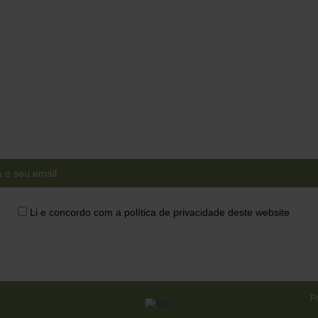
Ganha acesso a conteúdos
exclusivos em primeira mão!
Li e concordo com a política de privacidade deste website
Po