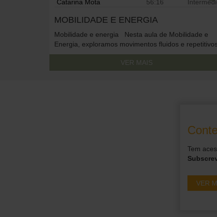
Catarina Mota
56:16
Interméd
MOBILIDADE E ENERGIA
Mobilidade e energia Nesta aula de Mobilidade e
Energia, exploramos movimentos fluidos e repetitivo
que melhoram a mobilidade das articulações e
VER MAIS
fortalecem o corpo. Diferente das posturas
tradicionais de yoga com permanência, esta prática
dinâmica ajuda a liberar tensões e promover maior
liberdade de movimento. Para encerrar, fazemos um
exercício de respiração chamado bhastrika, […]
Conte
To access this content, you must
purchase
Premium Anual
or
Premium
Tem acess
Mensal + Práticas Diárias
.
Subscre
VER M