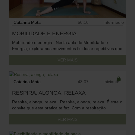
Catarina Mota
56:16
Intermédio
MOBILIDADE E ENERGIA
Mobilidade e energia Nesta aula de Mobilidade e
Energia, exploramos movimentos fluidos e repetitivos que
melhoram a mobilidade das articulações e fortalecem o
VER MAIS
corpo. Diferente das posturas tradicionais de yoga com
permanência, esta prática dinâmica ajuda a liberar
tensões e promover maior liberdade de movimento. Para
encerrar, fazemos um exercício de respiração chamado
Catarina Mota
43:07
Iniciante
bhastrika, […]
RESPIRA. ALONGA, RELAXA
Respira, alonga, relaxa Respira, alonga, relaxa. É este o
To access this content, you must purchase
convite que esta prática te faz. Com a respiração
Premium Anual
or
Premium Mensal + Práticas
consciente sendo o pilar, movimentamo-nos de forma
Diárias
.
VER MAIS
lenta e com atenção ao pormenor. Alongamos o corpo,
criamos espaço no corpo e na mente. No fim, deitamos
no chão de coração aberto e colhemos o fruto de […]