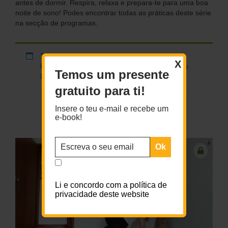
antes de dormir. Respira, relaxa e prepara-te para uma boa
noite de sono! Podes encontrar todas as práticas deste série
na secção de programas.
To access this content, you must purchase
X
Premium Anual
or
Premium Mensal + Práticas
Temos um presente
Diárias
.
gratuito para ti!
Insere o teu e-mail e recebe um
e-book!
VÍDEOS RECENTES
Li e concordo com a política de
privacidade deste website