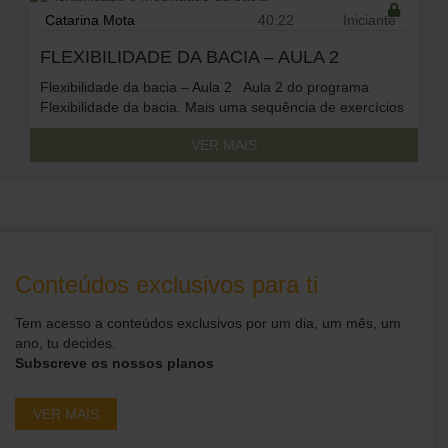
Catarina Mota
40:22
Iniciante
To access this content, you must purchase
FLEXIBILIDADE DA BACIA – AULA 2
Premium Anual
or
Premium Mensal + Práticas
Flexibilidade da bacia – Aula 2 Aula 2 do programa
Diárias
.
Flexibilidade da bacia. Mais uma sequência de exercícios
simples, adequado a praticantes de todos os níveis.
VER MAIS
Poderás beneficiar do uso de um bloco e cinto na tua
prática.
To access this content, you must purchase
Premium Anual
or
Premium Mensal + Práticas
Diárias
.
Conteúdos exclusivos para ti
Tem acesso a conteúdos exclusivos por um dia, um mês, um
ano, tu decides.
Subscreve os nossos planos
VER MAIS