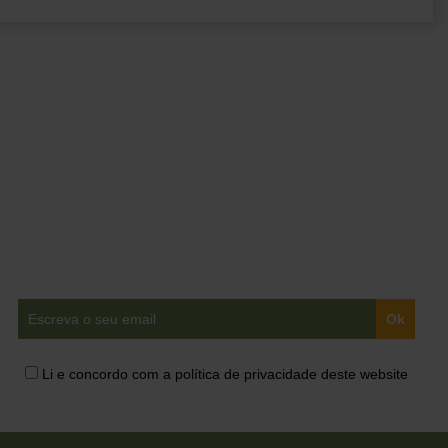
Ganha acesso a
conteúdos exclusivos em
primeira mão!
Li e concordo com a política de privacidade deste website