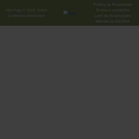
Política de Privacidade
AtriaYoga © 2019, Todos
Termos e condições
os direitos reservados
Livro de reclamações
Website by
IDEOMA