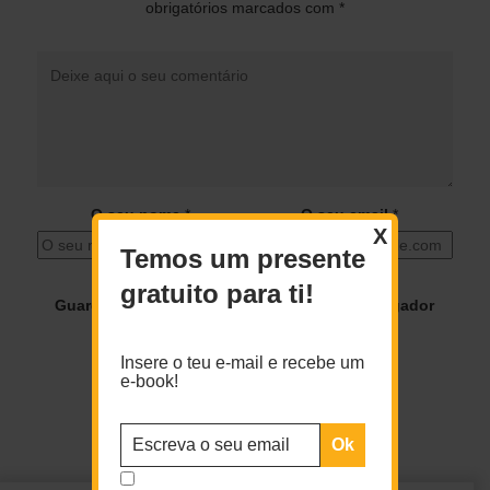
obrigatórios marcados com
*
O seu nome
*
O seu email
*
X
Temos um presente
gratuito para ti!
Guardar o meu nome, email e site neste navegador
para a próxima vez que eu comentar.
Insere o teu e-mail e recebe um
e-book!