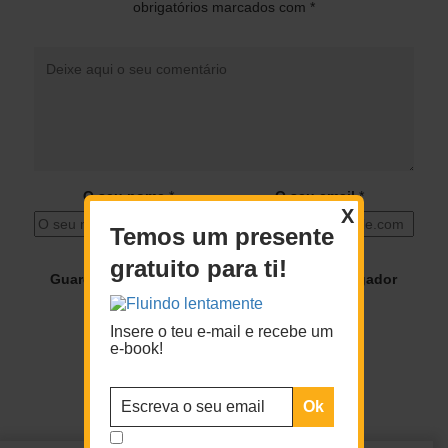
obrigatórios marcados com
*
O seu nome
*
O seu email
*
X
Temos um presente
gratuito para ti!
Guardar o meu nome, email e site neste navegador
para a próxima vez que eu comentar.
Insere o teu e-mail e recebe um
e-book!