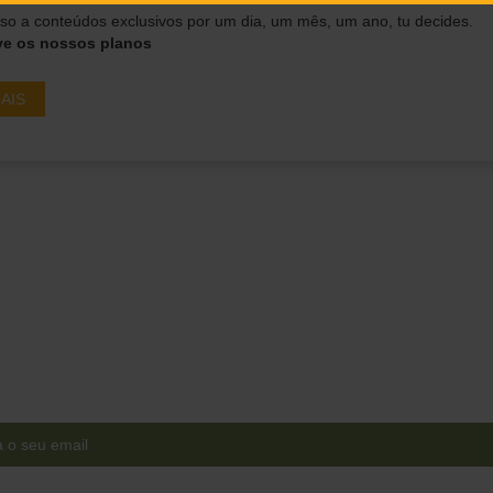
o a conteúdos exclusivos por um dia, um mês, um ano, tu decides.
ve os nossos planos
AIS
Ganha acesso a conteúdos
exclusivos em primeira mão!