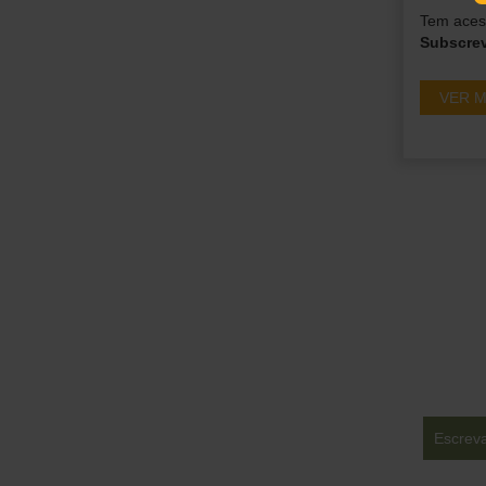
Tem acess
Subscre
VER M