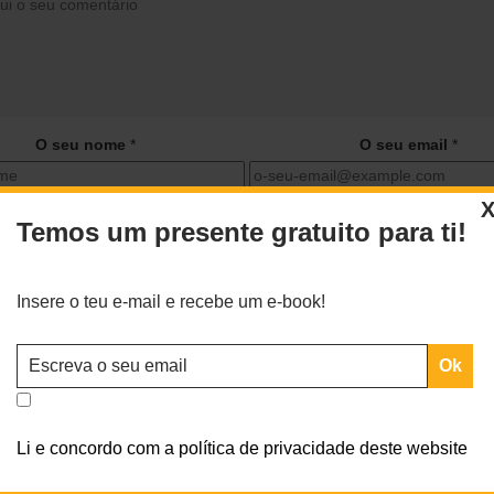
O seu nome
*
O seu email
*
Temos um presente gratuito para ti!
ar o meu nome, email e site neste navegador para a próxima vez 
comentar.
Insere o teu e-mail e recebe um e-book!
Li e concordo com a política de privacidade deste website
údos exclusivos para ti