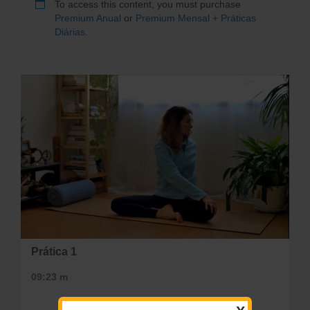
To access this content, you must purchase
Premium Anual
or
Premium Mensal + Práticas
Diárias
.
Prática 1
09:23 m