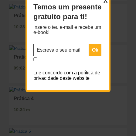
X
Temos um presente
gratuito para ti!
Prática 2
10:33 m
Insere o teu e-mail e recebe um
e-book!
Prática 3
09:02 m
Li e concordo com a política de
privacidade deste website
Prática 4
10:34 m