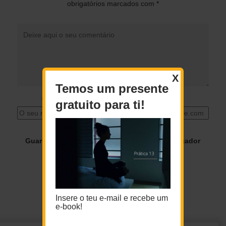
obrigatórios marcados com
*
X
Temos um presente
O seu nome
*
O seu email
*
gratuito para ti!
Guardar o meu nome, email e site neste navegador
para a próxima vez que eu comentar.
Insere o teu e-mail e recebe um
e-book!