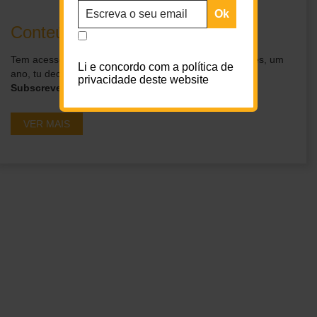
Conteúdos exclusivos para ti
Tem acesso a conteúdos exclusivos por um dia, um mês, um
Li e concordo com a política de
ano, tu decides.
privacidade deste website
Subscreve os nossos planos
VER MAIS
Ganha acesso a
conteúdos exclusivos em