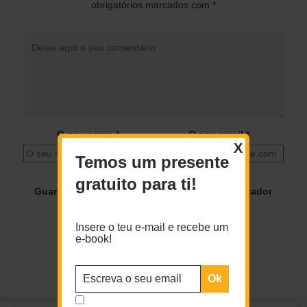
obrigatórios marcados com
*
O seu nome
*
O seu email
*
X
Temos um presente
gratuito para ti!
Guardar o meu nome, email e site neste navegador
para a próxima vez que eu comentar.
Insere o teu e-mail e recebe um
e-book!