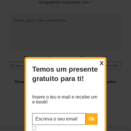
obrigatórios marcados com
*
O seu nome
*
O seu email
*
X
Temos um presente
gratuito para ti!
Guardar o meu nome, email e site neste navegador
para a próxima vez que eu comentar.
Insere o teu e-mail e recebe um
e-book!