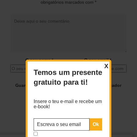
obrigatórios marcados com
*
O seu nome
*
O seu email
*
X
Temos um presente
gratuito para ti!
Guardar o meu nome, email e site neste navegador
para a próxima vez que eu comentar.
Insere o teu e-mail e recebe um
e-book!