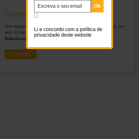
Conteúdos exclusivos para ti
Tem acesso a conteúdos exclusivos por um dia, um mês, um
Li e concordo com a política de
ano, tu decides.
privacidade deste website
Subscreve os nossos planos
VER MAIS
Ganha acesso a
conteúdos exclusivos em