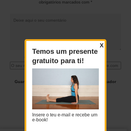
obrigatórios marcados com
*
X
Temos um presente
O seu nome
*
O seu email
*
gratuito para ti!
Guardar o meu nome, email e site neste navegador
para a próxima vez que eu comentar.
Insere o teu e-mail e recebe um
e-book!