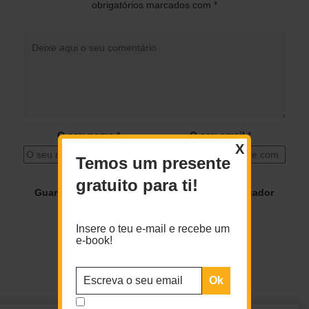
obrigatórios marcados com
*
O seu nome
*
O seu email
*
X
Temos um presente
gratuito para ti!
Guardar o meu nome, email e site neste navegador
para a próxima vez que eu comentar.
Insere o teu e-mail e recebe um
e-book!