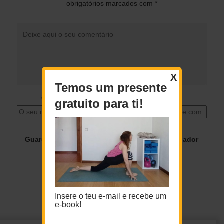
obrigatórios marcados com
*
X
Temos um presente
O seu nome
*
O seu email
*
gratuito para ti!
Guardar o meu nome, email e site neste navegador
para a próxima vez que eu comentar.
Insere o teu e-mail e recebe um
e-book!