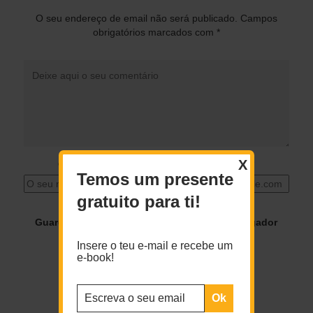
O seu endereço de email não será publicado.
Campos
obrigatórios marcados com
*
X
O seu nome
*
O seu email
*
Temos um presente
gratuito para ti!
Guardar o meu nome, email e site neste navegador
para a próxima vez que eu comentar.
Insere o teu e-mail e recebe um
e-book!