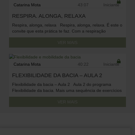
encerrar, fazemos um exercício de respiração chamado
Catarina Mota
43:07
Iniciante
bhastrika, […]
RESPIRA. ALONGA, RELAXA
Respira, alonga, relaxa Respira, alonga, relaxa. É este o
To access this content, you must purchase
convite que esta prática te faz. Com a respiração
Premium Anual
or
Premium Mensal + Práticas
consciente sendo o pilar, movimentamo-nos de forma
Diárias
.
VER MAIS
lenta e com atenção ao pormenor. Alongamos o corpo,
criamos espaço no corpo e na mente. No fim, deitamos
no chão de coração aberto e colhemos o fruto de […]
Catarina Mota
40:22
Iniciante
To access this content, you must purchase
FLEXIBILIDADE DA BACIA – AULA 2
Premium Anual
or
Premium Mensal + Práticas
Flexibilidade da bacia – Aula 2 Aula 2 do programa
Diárias
.
Flexibilidade da bacia. Mais uma sequência de exercícios
simples, adequado a praticantes de todos os níveis.
VER MAIS
Poderás beneficiar do uso de um bloco e cinto na tua
prática.
To access this content, you must purchase
Premium Anual
or
Premium Mensal + Práticas