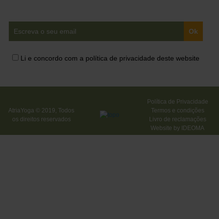
Li e concordo com a política de privacidade deste website
Política de Privacidade
AtriaYoga © 2019, Todos
Termos e condições
os direitos reservados
Livro de reclamações
Website by
IDEOMA