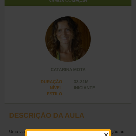
VAMOS COMEÇAR
CATARINA MOTA
DURAÇÃO
33:31M
NÍVEL
INICIANTE
ESTILO
DESCRIÇÃO DA AULA
Uma viagem através de algumas variações da saudação ao
X